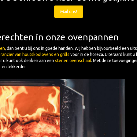
Mail ons!
erechten in onze ovenpannen
ven
, dan bent u bij ons in goede handen. Wij hebben bijvoorbeeld een uit
erancier van houtskoolovens en grills
voor in de horeca. Uiteraard kunt u 
ar u kunt ook denken aan een
stenen ovenschaal
. Met deze toevoeginge
 én lekkerder.