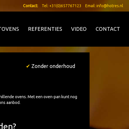
Contact:
Tel:
+31(0)657767123
Email:
info@hotres.nl
TOVENS
REFERENTIES
VIDEO
CONTACT
✔
Zonder onderhoud
chillende ovens. Met een oven-pan kunt nog
 ons aanbod.
den?